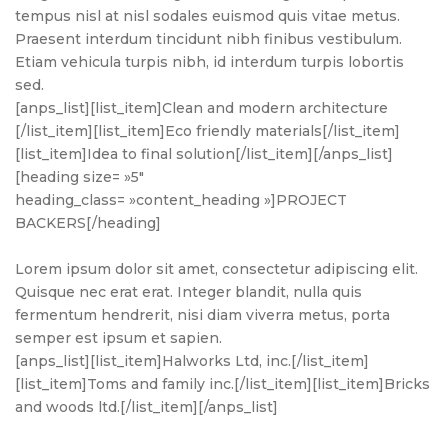
tempus nisl at nisl sodales euismod quis vitae metus.
Praesent interdum tincidunt nibh finibus vestibulum.
Etiam vehicula turpis nibh, id interdum turpis lobortis
sed.
[anps_list][list_item]Clean and modern architecture
[/list_item][list_item]Eco friendly materials[/list_item]
[list_item]Idea to final solution[/list_item][/anps_list]
[heading size= »5″
heading_class= »content_heading »]PROJECT
BACKERS[/heading]
Lorem ipsum dolor sit amet, consectetur adipiscing elit.
Quisque nec erat erat. Integer blandit, nulla quis
fermentum hendrerit, nisi diam viverra metus, porta
semper est ipsum et sapien.
[anps_list][list_item]Halworks Ltd, inc.[/list_item]
[list_item]Toms and family inc.[/list_item][list_item]Bricks
and woods ltd.[/list_item][/anps_list]