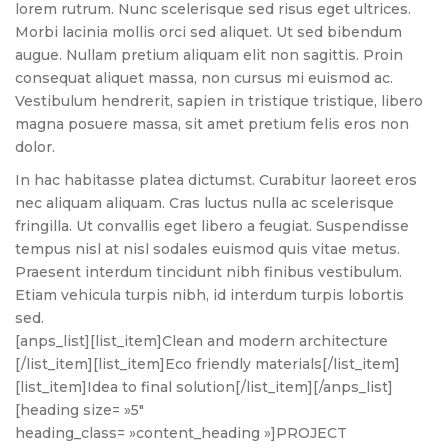
lorem rutrum. Nunc scelerisque sed risus eget ultrices.
Morbi lacinia mollis orci sed aliquet. Ut sed bibendum
augue. Nullam pretium aliquam elit non sagittis. Proin
consequat aliquet massa, non cursus mi euismod ac.
Vestibulum hendrerit, sapien in tristique tristique, libero
magna posuere massa, sit amet pretium felis eros non
dolor.
In hac habitasse platea dictumst. Curabitur laoreet eros
nec aliquam aliquam. Cras luctus nulla ac scelerisque
fringilla. Ut convallis eget libero a feugiat. Suspendisse
tempus nisl at nisl sodales euismod quis vitae metus.
Praesent interdum tincidunt nibh finibus vestibulum.
Etiam vehicula turpis nibh, id interdum turpis lobortis
sed.
[anps_list][list_item]Clean and modern architecture
[/list_item][list_item]Eco friendly materials[/list_item]
[list_item]Idea to final solution[/list_item][/anps_list]
[heading size= »5″
heading_class= »content_heading »]PROJECT