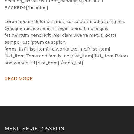
heading_class= »content_heading »]PROJECT
BACKERS[/heading]
Lorem ipsum dolor sit amet, consectetur adipiscing elit.
Quisque nec erat erat. Integer blandit, nulla quis
fermentum hendrerit, nisi diam viverra metus, porta
semper est ipsum et sapien.
[anps_list][list_item]Halworks Ltd, inc.[/list_item]
[list_item]Toms and family inc.[/list_item][list_item]Bricks
and woods ltd.[/list_item][/anps_list]
READ MORE
MENUISERIE JOSSELIN