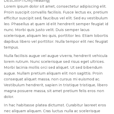
DESCRIPTION[/heading]
Lorem ipsum dolor sit amet, consectetur adipiscing elit.
Proin suscipit convallis facilisis. Fusce lectus ex, pretium
efficitur suscipit sed, faucibus vel elit. Sed eu vestibulum
leo. Phasellus at quam id elit hendrerit semper feugiat id
nunc. Morbi quis justo velit. Duis semper lacus
scelerisque, aliquam leo quis, porttitor leo. Etiam lobortis
dapibus libero vel porttitor. Nulla tempor elit nec feugiat
tempus.
Nulla facilisis augue vel augue viverra, hendrerit vehicula
lorem rutrum. Nunc scelerisque sed risus eget ultrices.
Morbi lacinia mollis orci sed aliquet. Ut sed bibendum
augue. Nullam pretium aliquam elit non sagittis. Proin
consequat aliquet massa, non cursus mi euismod ac.
Vestibulum hendrerit, sapien in tristique tristique, libero
magna posuere massa, sit amet pretium felis eros non
dolor.
In hac habitasse platea dictumst. Curabitur laoreet eros
nec aliquam aliquam. Cras luctus nulla ac scelerisque