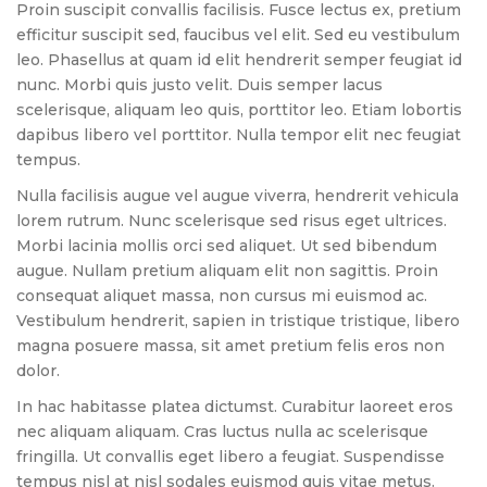
Proin suscipit convallis facilisis. Fusce lectus ex, pretium
efficitur suscipit sed, faucibus vel elit. Sed eu vestibulum
leo. Phasellus at quam id elit hendrerit semper feugiat id
nunc. Morbi quis justo velit. Duis semper lacus
scelerisque, aliquam leo quis, porttitor leo. Etiam lobortis
dapibus libero vel porttitor. Nulla tempor elit nec feugiat
tempus.
Nulla facilisis augue vel augue viverra, hendrerit vehicula
lorem rutrum. Nunc scelerisque sed risus eget ultrices.
Morbi lacinia mollis orci sed aliquet. Ut sed bibendum
augue. Nullam pretium aliquam elit non sagittis. Proin
consequat aliquet massa, non cursus mi euismod ac.
Vestibulum hendrerit, sapien in tristique tristique, libero
magna posuere massa, sit amet pretium felis eros non
dolor.
In hac habitasse platea dictumst. Curabitur laoreet eros
nec aliquam aliquam. Cras luctus nulla ac scelerisque
fringilla. Ut convallis eget libero a feugiat. Suspendisse
tempus nisl at nisl sodales euismod quis vitae metus.