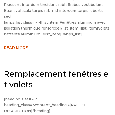
Praesent interdum tincidunt nibh finibus vestibulum.
Etiam vehicula turpis nibh, id interdum turpis lobortis
sed.
[anps_list class= » »][list_item]Fenêtres aluminum avec
isolation thermique renforcée[/list_item][list_item]Volets
battants aluminium [/list_item][/anps_list]
READ MORE
Remplacement fenêtres e
t volets
[heading size= »5″
heading_class= »content_heading »]PROJECT
DESCRIPTION[/heading]