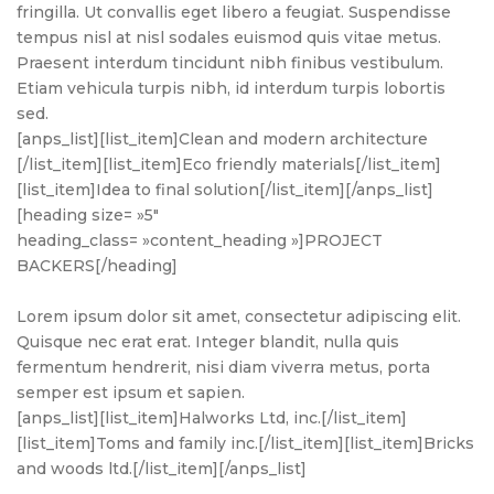
fringilla. Ut convallis eget libero a feugiat. Suspendisse
tempus nisl at nisl sodales euismod quis vitae metus.
Praesent interdum tincidunt nibh finibus vestibulum.
Etiam vehicula turpis nibh, id interdum turpis lobortis
sed.
[anps_list][list_item]Clean and modern architecture
[/list_item][list_item]Eco friendly materials[/list_item]
[list_item]Idea to final solution[/list_item][/anps_list]
[heading size= »5″
heading_class= »content_heading »]PROJECT
BACKERS[/heading]
Lorem ipsum dolor sit amet, consectetur adipiscing elit.
Quisque nec erat erat. Integer blandit, nulla quis
fermentum hendrerit, nisi diam viverra metus, porta
semper est ipsum et sapien.
[anps_list][list_item]Halworks Ltd, inc.[/list_item]
[list_item]Toms and family inc.[/list_item][list_item]Bricks
and woods ltd.[/list_item][/anps_list]