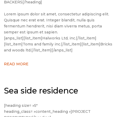
BACKERS[/heading]
Lorem ipsum dolor sit amet, consectetur adipiscing elit.
Quisque nec erat erat. Integer blandit, nulla quis
fermentum hendrerit, nisi diam viverra metus, porta
semper est ipsum et sapien.
[anps_list][list_item]Halworks Ltd, inc.[/list_item]
[list_item]Toms and family inc.[/list_item][list_item]Bricks
and woods ltd.[/list_item][/anps_list]
READ MORE
Sea side residence
[heading size= »5″
heading_class= »content_heading »]PROJECT