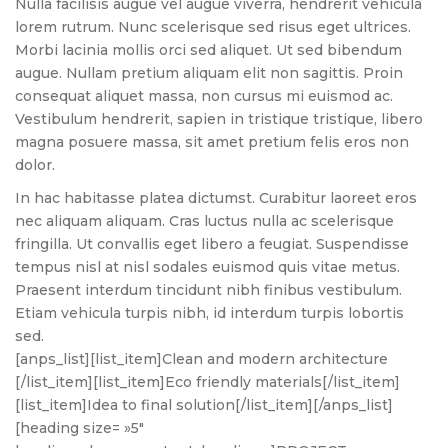
Nulla facilisis augue vel augue viverra, hendrerit vehicula
lorem rutrum. Nunc scelerisque sed risus eget ultrices.
Morbi lacinia mollis orci sed aliquet. Ut sed bibendum
augue. Nullam pretium aliquam elit non sagittis. Proin
consequat aliquet massa, non cursus mi euismod ac.
Vestibulum hendrerit, sapien in tristique tristique, libero
magna posuere massa, sit amet pretium felis eros non
dolor.
In hac habitasse platea dictumst. Curabitur laoreet eros
nec aliquam aliquam. Cras luctus nulla ac scelerisque
fringilla. Ut convallis eget libero a feugiat. Suspendisse
tempus nisl at nisl sodales euismod quis vitae metus.
Praesent interdum tincidunt nibh finibus vestibulum.
Etiam vehicula turpis nibh, id interdum turpis lobortis
sed.
[anps_list][list_item]Clean and modern architecture
[/list_item][list_item]Eco friendly materials[/list_item]
[list_item]Idea to final solution[/list_item][/anps_list]
[heading size= »5″